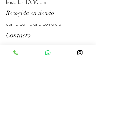
hasta las 10:30 am
Recogida en tienda
dentro del horario comercial
Contacto
+34 629 025582
(Whatsapp para
pedidos haga click
aquí
)
+34 941230935
Redes sociales
Facebook
Instagram
Horario
LUNES-
7:30 am – 14:30 pm
VIERNES
18:00pm - 20:00pm